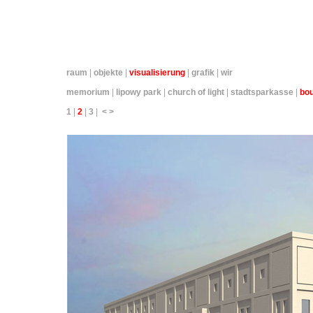
raum
|
objekte
|
visualisierung
|
grafik
|
wir
memorium
|
lipowy park
|
church of light
|
stadtsparkasse
|
bou
1
|
2
|
3
|
<
>