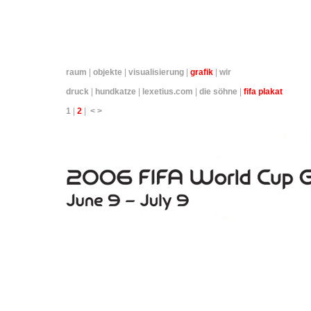
raum
|
objekte
|
visualisierung
|
grafik
|
wir
druck
|
hundkatze
|
lexetius.com
|
die söhne
|
fifa plakat
1
|
2
|
<
>