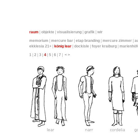
raum
|
objekte
|
visualisierung
|
grafik
|
wir
memorium
|
mercure bar
|
etap branding
|
mercure zimmer
|
a
ekklesia 21+
|
könig lear
|
dockisle
|
foyer kraiburg
|
marienhöf
1
|
2
|
3
|
4
|
5
|
6
|
7
|
<
>