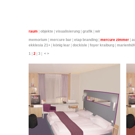
raum
|
objekte
|
visualisierung
|
grafik
|
wir
memorium
|
mercure bar
|
etap branding
|
mercure zimmer
|
a
ekklesia 21+
|
könig lear
|
dockisle
|
foyer kraiburg
|
marienhöf
1
|
2
|
3
|
<
>