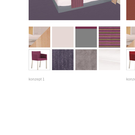
konzept 1
konz