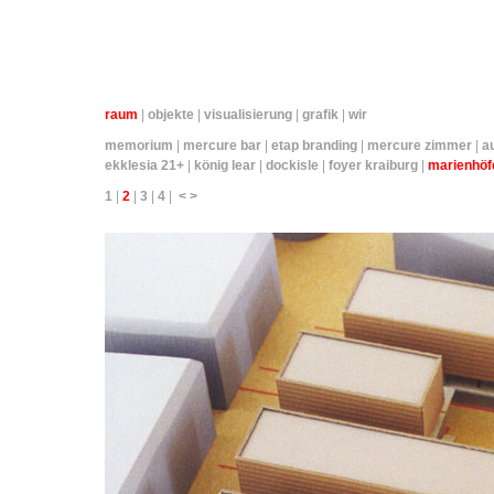
raum
|
objekte
|
visualisierung
|
grafik
|
wir
memorium
|
mercure bar
|
etap branding
|
mercure zimmer
|
a
ekklesia 21+
|
könig lear
|
dockisle
|
foyer kraiburg
|
marienhöf
1
|
2
|
3
|
4
|
<
>